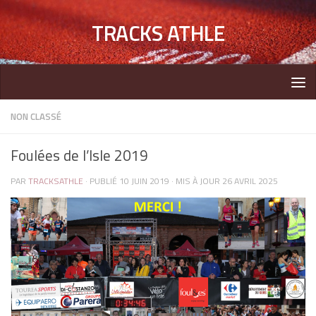
TRACKS ATHLE
NON CLASSÉ
Foulées de l’Isle 2019
PAR
TRACKSATHLE
· PUBLIÉ
10 JUIN 2019
· MIS À JOUR
26 AVRIL 2025