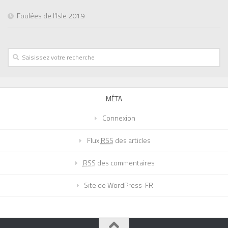
Foulées de l’Isle 2019
MÉTA
Connexion
Flux
RSS
des articles
RSS
des commentaires
Site de WordPress-FR