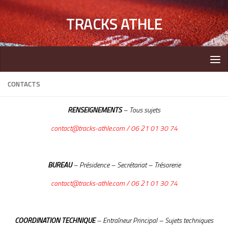
TRACKS ATHLE
CONTACTS
RENSEIGNEMENTS
– Tous sujets
contact
@tracks-athle.com
/ 06 21 01 30 74
BUREAU
– Présidence – Secrétariat – Trésorerie
contact@
tracks
-athle.com
/ 06 21 01 30 74
COORDINATION TECHNIQUE
– Entraîneur Principal – Sujets techniques