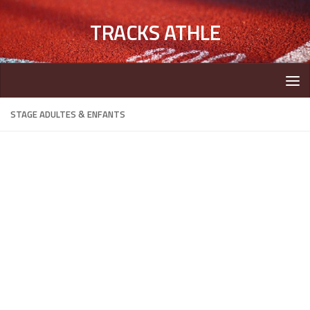
TRACKS ATHLE
STAGE ADULTES & ENFANTS
Chers athlètes et parents,
La direction sportive du club et le bureau proposent à l’ensemble de
nos athlètes,
enfants de plus de 8 ans, adolescents et adultes,
de
participer à un stage d’athlétisme animé par nos coachs lors de la
première semaine des vacances de Pâques 2017
En effet après les succès et la satisfaction de la trentaine de
personnes ayant déjà participé à ce type de stage en 2015 et 2016,
le club a donc décidé de proposer à nouveau le stage sur piste avec
la possibilité cette fois d’emmener
jusqu’à 30 personnes
(encadrement et accompagnants compris).