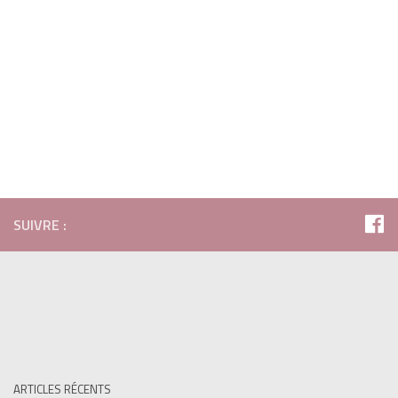
Le Bureau
BULLETIN D’INSCRIPTION STAGE 2017 : date limite fixée au
Vendredi 03/02/2017
TRACKS-Athlé_Bulletin-Inscription_Stage_2017
Fiche-Sanitaire
SOUVENIRS STAGE 2016 A LLORET DEL MAR :
cliquer
ICI
SUIVRE :
ARTICLES RÉCENTS